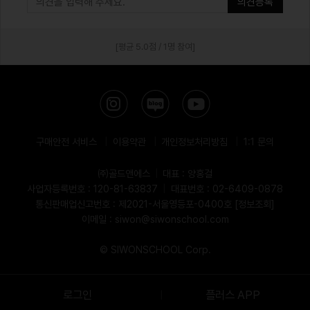
의견등록
[평균 5.0점 / 1명 참여]
구매안전 서비스
|
이용약관
|
개인정보처리방침
|
1:1 문의
㈜골드앤에스
|
대표 : 양홍걸
사업자등록번호 : 120-81-63837
|
대표번호 : 02-6409-0878
통신판매업신고번호 : 제2021-서울영등포-0400호
[정보조회]
이메일 : siwon@siwonschool.com
© SIWONSCHOOL Corp.
로그인
플러스 APP
|