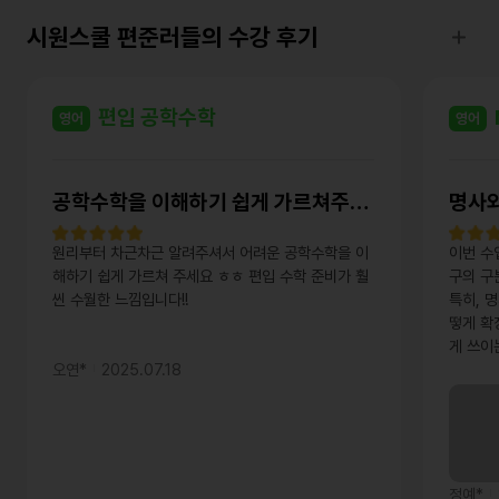
시원스쿨 편준러들의 수강 후기
편입 공학수학
영어
영어
공학수학을 이해하기 쉽게 가르쳐주십니다!!
명사
원리부터 차근차근 알려주셔서 어려운 공학수학을 이
이번 수
해하기 쉽게 가르쳐 주세요 ㅎㅎ 편입 수학 준비가 훨
구의 구
씬 수월한 느낌입니다!!
특히, 
떻게 확
게 쓰이
요 앞으
오연*
2025.07.18
들이는데
정예*