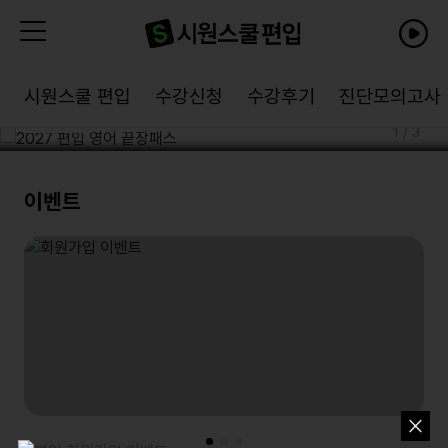
가장 효율적이고 확실한 편입 합격 전략!
2027 편입 영어 끝장패스
시원스쿨 편입
수강신청
수강후기
진단모의고사
1
/
3
이벤트